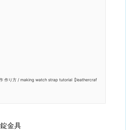
し
making watch strap tutorial【leathercraf
錠金具