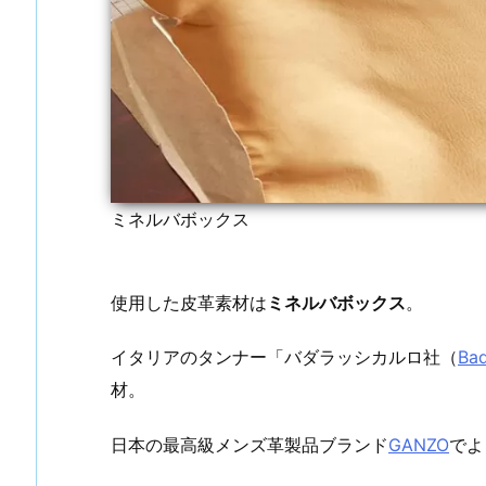
ミネルバボックス
使用した皮革素材は
ミネルバボックス
。
イタリアのタンナー「バダラッシカルロ社（
Bad
材。
日本の最高級メンズ革製品ブランド
GANZO
でよ