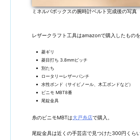
ミネルバボックスの腕時計ベルト完成後の写真
レザークラフト工具はamazonで購入したもの
菱ギリ
菱目打ち 3.8mmピッチ
別たち
ロータリーレザーパンチ
水性ボンド（サイビノール、木工ボンドなど）
ビニモ MBT8番
尾錠金具
糸のビニモMBTは
大戸糸店
で購入。
尾錠金具は近くの手芸店で見つけた300円くら