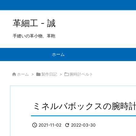
革細工 - 誠
手縫いの革小物、革鞄
ホーム

ホーム
>

製作日記
>

腕時計ベルト
ミネルバボックスの腕時計ベ

2021-11-02

2022-03-30