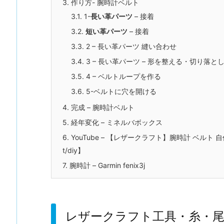
3.
作り方- 腕時計ベルト
3.1.
1-
長い革パーツ
– 接着
3.2.
短い革パーツ
– 接着
3.3.
2 – 長い革パーツ 縫い合わせ
3.4.
3 – 長い革パーツ – 形を整える・切り落と
3.5.
4 – ベルトループを作る
3.6.
5-ベルトに穴を開ける
4.
完成 – 腕時計ベルト
5.
経年変化 – ミネルバボックス
6.
YouTube – 【レザークラフト】腕時計 ベルト 自作 作り方 / 
t/diy】
7.
腕時計 – Garmin fenix3j
レザークラフト工具・糸・尾