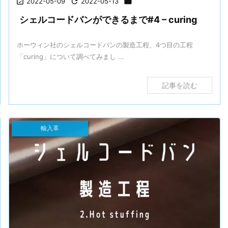

2022-05-09

2022-05-13

シェルコードバンができるまで#4 – curing
ホーウィン社のシェルコードバンの製造工程、4つ目の工程
「curing」について調べてみまし ...
記事を読む
輸入革