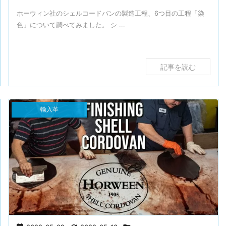
ホーウィン社のシェルコードバンの製造工程、6つ目の工程「染
色」について調べてみました。 シ ...
記事を読む
輸入革