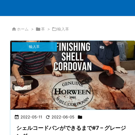

ホーム
>

革
>

輸入革
輸入革

2022-05-11

2022-06-05

シェルコードバンができるまで#7 – グレージ