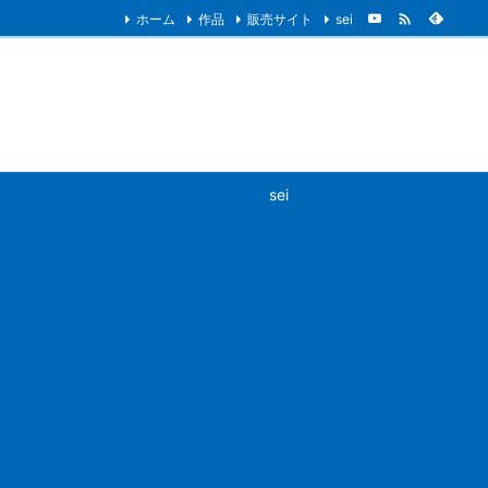

ホーム
作品
販売サイト
sei
sei