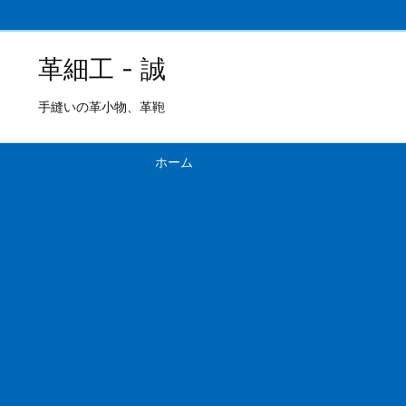
革細工 - 誠
手縫いの革小物、革鞄
ホーム