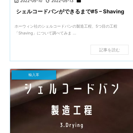

2022-05-10

2022-05-13

シェルコードバンができるまで#5 – Shaving
ホーウィン社のシェルコードバンの製造工程、5つ目の工程
「Shaving」について調べてみま ...
記事を読む
輸入革