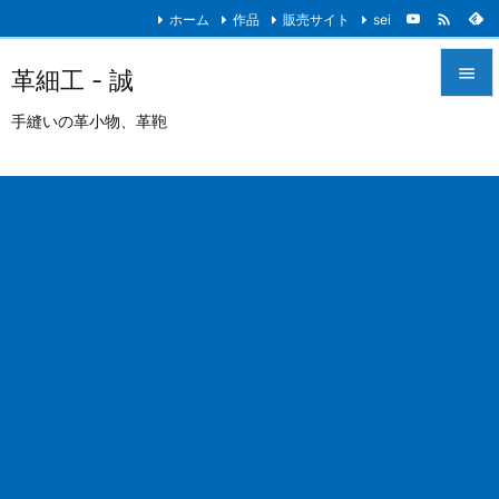

ホーム
作品
販売サイト
sei

革細工 - 誠

手縫いの革小物、革鞄
メニュ

サイド

前へ

次へ

検索