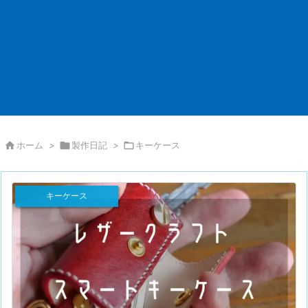

ホーム
>

製作日記
>

キーケース
キーケース