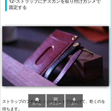
12-ストラップにナスカンを取り付けカシメで
固定する



ストラップのフチをエッジペイントで仕上げて、乾くのを
メニュー
上へ
ホーム
待ちます。