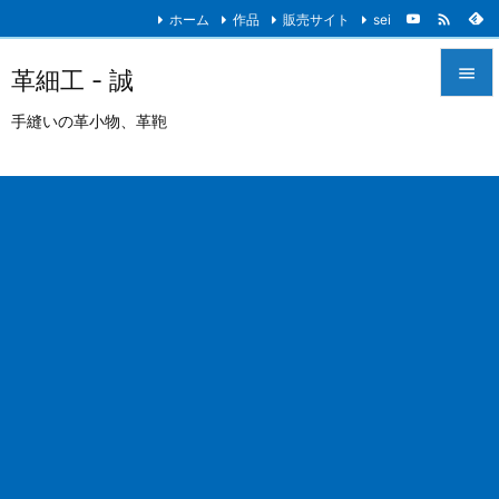

ホーム
作品
販売サイト
sei

革細工 - 誠

手縫いの革小物、革鞄
メニュ

サイド

前へ

次へ

検索