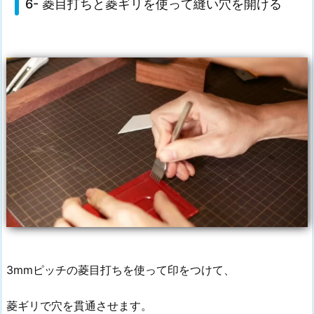
6- 菱目打ちと菱ギリを使って縫い穴を開ける
3mmピッチの菱目打ちを使って印をつけて、
菱ギリで穴を貫通させます。