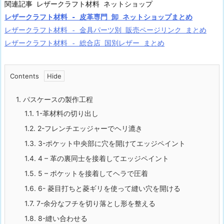
レザークラフト材料 - 皮革専門 卸 ネットショップまとめ
レザークラフト材料 - 金具パーツ別 販売ページリンク まとめ
レザークラフト材料 - 総合店 国別レザー まとめ
Contents
1.
パスケースの製作工程
1.1.
1-革材料の切り出し
1.2.
2-フレンチエッジャーでヘリ漉き
1.3.
3-ポケット中央部に穴を開けてエッジペイント
1.4.
4 – 革の裏同士を接着してエッジペイント
1.5.
5 – ポケットを接着してヘラで圧着
1.6.
6- 菱目打ちと菱ギリを使って縫い穴を開ける
1.7.
7-余分なフチを切り落とし形を整える
1.8.
8-縫い合わせる