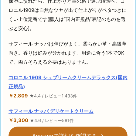
保湿に慣れたら、仕上がりと革の格で選ぶ段階へ。コ
ロニル1909は自然なツヤが出て仕上がりがベタつきに
くい上位定番です(購入は“国内正規品”表記のものを選
ぶと安心)。
サフィール ナッパは伸びがよく、柔らかい革・高級革
向き。香りは好みが分かれます。用途に合う1本でOK
で、両方そろえる必要はありません。
コロニル 1909 シュプリームクリームデラックス(国内
正規品)
￥2,809
★4.4 / レビュー1,433件
サフィール ナッパ デリケートクリーム
￥3,300
★4.6 / レビュー581件
Amazonで詳細を確認する →