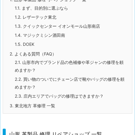
1.1.
まず、目的別に選ぶなら
1.2.
レザーテック東北
1.3.
クイックセンター イオンモール山形南店
1.4.
マジックミシン酒田南
1.5.
DOEK
2.
よくある質問（FAQ）
2.1.
山形市内でブランド品の色補修や革ジャンの修理を頼
めますか？
2.2.
買い物のついでにチェーン店で靴やバッグの修理を頼
めますか？
2.3.
庄内エリアでバッグの修理はできますか？
3.
東北地方 革修理 一覧
山形 革製品 修理 リペアショップ 一覧