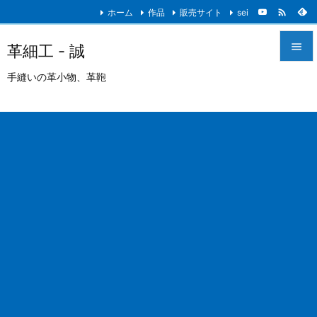

ホーム
作品
販売サイト
sei

革細工 - 誠

手縫いの革小物、革鞄
メニュ

サイド

前へ

次へ

検索