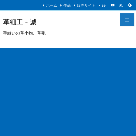

ホーム
作品
販売サイト
sei

革細工 - 誠

手縫いの革小物、革鞄
メニュ

サイド

前へ

次へ

検索