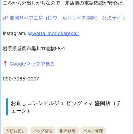
ごろから外出しがちなので、来店前の電話確認が安心だ。
盛岡リペア工房（旧ワールドリペア盛岡） 公式サイト
Instagram:
@watta_moriokarepair
岩手県盛岡市黒川11地割58-1
Googleマップで見る
090-7065-0097
お直しコンシェルジュ ビッグママ 盛岡店（チ
ェーン）
衣類お直し
バッグ修理
財布修理
ベルト修理