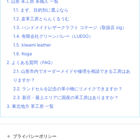
1.
山形 革工房 革職人 一覧
1.1.
まず、目的別に選ぶなら
1.2.
皮革工房とらんくるうむ
1.3.
ハンドメイドレザークラフト コテージ（取扱店 zig）
1.4.
有限会社グリーンバレー（LUEGO）
1.5.
kiwami leather
1.6.
Koga
2.
よくある質問（FAQ）
2.1.
山形市内でオーダーメイドや修理を相談できる工房はあ
りますか？
2.2.
ランドセルを記念の革小物にリメイクできますか？
2.3.
新庄・最上エリアに国産の革工房はありますか？
3.
東北地方 革工房 一覧
プライバシーポリシー