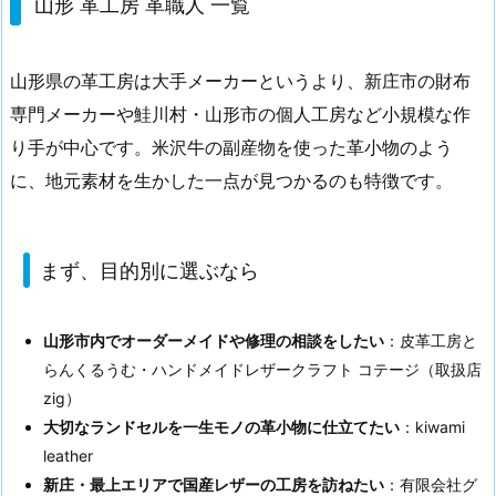
山形 革工房 革職人 一覧
山形県の革工房は大手メーカーというより、新庄市の財布
専門メーカーや鮭川村・山形市の個人工房など小規模な作
り手が中心です。米沢牛の副産物を使った革小物のよう
に、地元素材を生かした一点が見つかるのも特徴です。
まず、目的別に選ぶなら
山形市内でオーダーメイドや修理の相談をしたい
：皮革工房と
らんくるうむ・ハンドメイドレザークラフト コテージ（取扱店
zig）
大切なランドセルを一生モノの革小物に仕立てたい
：kiwami
leather
新庄・最上エリアで国産レザーの工房を訪ねたい
：有限会社グ