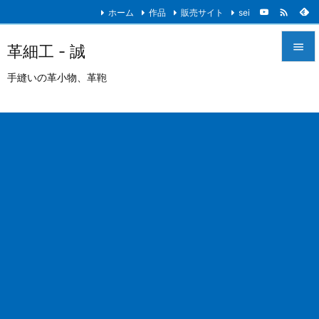

ホーム
作品
販売サイト
sei

革細工 - 誠

手縫いの革小物、革鞄
メニュ

サイド

前へ

次へ

検索