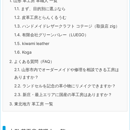
1.
山形 革工房 革職人 一覧
1.1.
まず、目的別に選ぶなら
1.2.
皮革工房とらんくるうむ
1.3.
ハンドメイドレザークラフト コテージ（取扱店 zig）
1.4.
有限会社グリーンバレー（LUEGO）
1.5.
kiwami leather
1.6.
Koga
2.
よくある質問（FAQ）
2.1.
山形市内でオーダーメイドや修理を相談できる工房は
ありますか？
2.2.
ランドセルを記念の革小物にリメイクできますか？
2.3.
新庄・最上エリアに国産の革工房はありますか？
3.
東北地方 革工房 一覧