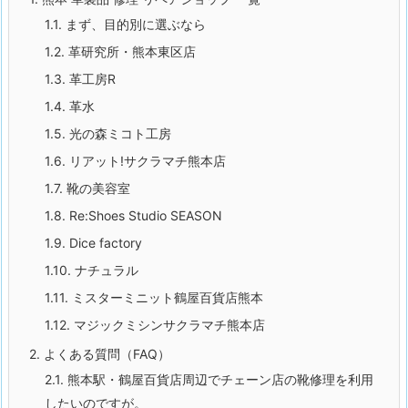
1.1.
まず、目的別に選ぶなら
1.2.
革研究所・熊本東区店
1.3.
革工房R
1.4.
革水
1.5.
光の森ミコト工房
1.6.
リアット!サクラマチ熊本店
1.7.
靴の美容室
1.8.
Re:Shoes Studio SEASON
1.9.
Dice factory
1.10.
ナチュラル
1.11.
ミスターミニット鶴屋百貨店熊本
1.12.
マジックミシンサクラマチ熊本店
2.
よくある質問（FAQ）
2.1.
熊本駅・鶴屋百貨店周辺でチェーン店の靴修理を利用
したいのですが。