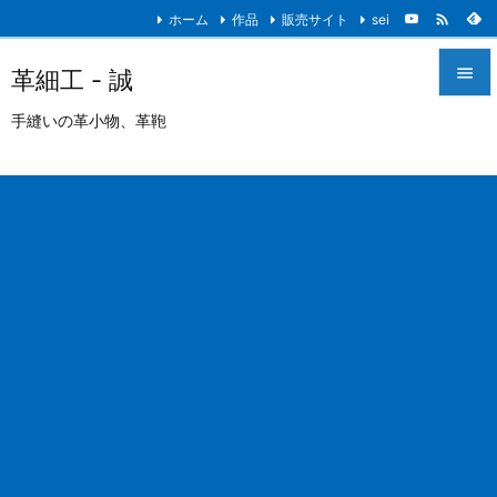

ホーム
作品
販売サイト
sei

革細工 - 誠

手縫いの革小物、革鞄
メニュ

サイド

前へ

次へ

検索