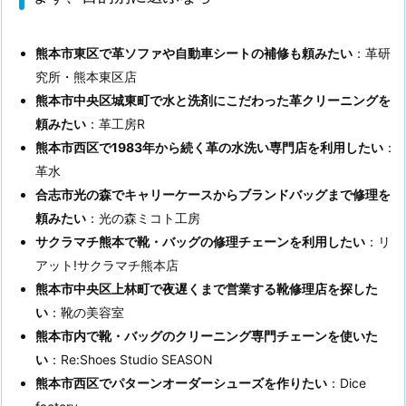
熊本市東区で革ソファや自動車シートの補修も頼みたい
：革研
究所・熊本東区店
熊本市中央区城東町で水と洗剤にこだわった革クリーニングを
頼みたい
：革工房R
熊本市西区で1983年から続く革の水洗い専門店を利用したい
：
革水
合志市光の森でキャリーケースからブランドバッグまで修理を
頼みたい
：光の森ミコト工房
サクラマチ熊本で靴・バッグの修理チェーンを利用したい
：リ
アット!サクラマチ熊本店
熊本市中央区上林町で夜遅くまで営業する靴修理店を探した
い
：靴の美容室
熊本市内で靴・バッグのクリーニング専門チェーンを使いた
い
：Re:Shoes Studio SEASON
熊本市西区でパターンオーダーシューズを作りたい
：Dice