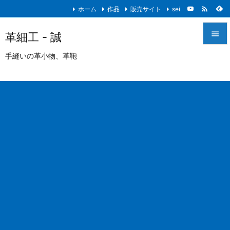

ホーム
作品
販売サイト
sei

革細工 - 誠

手縫いの革小物、革鞄
メニュ

サイド

前へ

次へ

検索