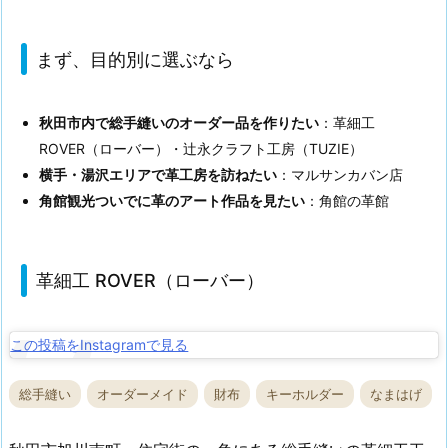
まず、目的別に選ぶなら
秋田市内で総手縫いのオーダー品を作りたい
：革細工
ROVER（ローバー）・辻永クラフト工房（TUZIE）
横手・湯沢エリアで革工房を訪ねたい
：マルサンカバン店
角館観光ついでに革のアート作品を見たい
：角館の革館
革細工 ROVER（ローバー）
この投稿をInstagramで見る
総手縫い
オーダーメイド
財布
キーホルダー
なまはげ