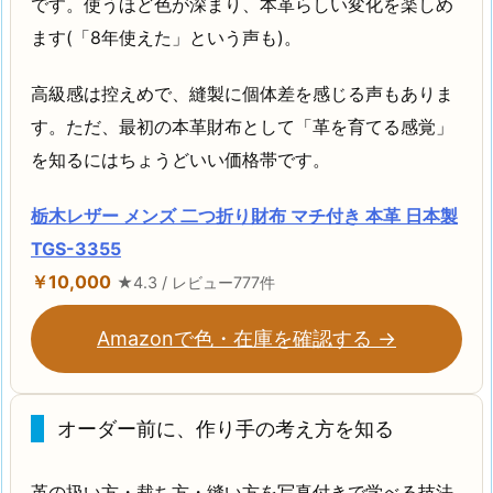
です。使うほど色が深まり、本革らしい変化を楽しめ
ます(「8年使えた」という声も)。
高級感は控えめで、縫製に個体差を感じる声もありま
す。ただ、最初の本革財布として「革を育てる感覚」
を知るにはちょうどいい価格帯です。
栃木レザー メンズ 二つ折り財布 マチ付き 本革 日本製
TGS-3355
￥10,000
★4.3 / レビュー777件
Amazonで色・在庫を確認する →
オーダー前に、作り手の考え方を知る
革の扱い方・裁ち方・縫い方を写真付きで学べる技法