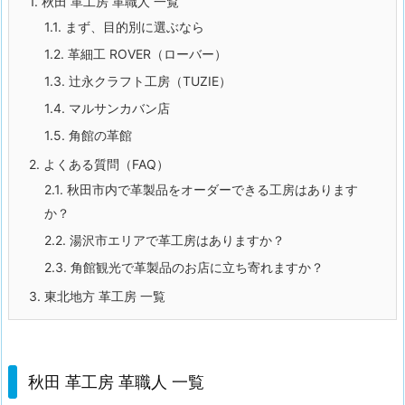
1.
秋田 革工房 革職人 一覧
1.1.
まず、目的別に選ぶなら
1.2.
革細工 ROVER（ローバー）
1.3.
辻永クラフト工房（TUZIE）
1.4.
マルサンカバン店
1.5.
角館の革館
2.
よくある質問（FAQ）
2.1.
秋田市内で革製品をオーダーできる工房はあります
か？
2.2.
湯沢市エリアで革工房はありますか？
2.3.
角館観光で革製品のお店に立ち寄れますか？
3.
東北地方 革工房 一覧
秋田 革工房 革職人 一覧