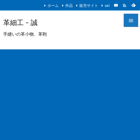

ホーム
作品
販売サイト
sei

革細工 - 誠

手縫いの革小物、革鞄
メニュ

サイド

前へ

次へ

検索