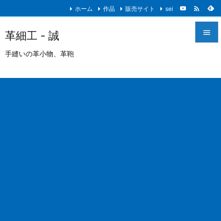

ホーム
作品
販売サイト
sei

革細工 - 誠

手縫いの革小物、革鞄
メニュ

サイド

前へ

次へ

検索