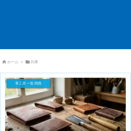

ホーム
>

兵庫
革工房 一覧 関西