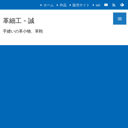

ホーム
作品
販売サイト
sei

革細工 - 誠

手縫いの革小物、革鞄
メニュ

サイド

前へ

次へ

検索