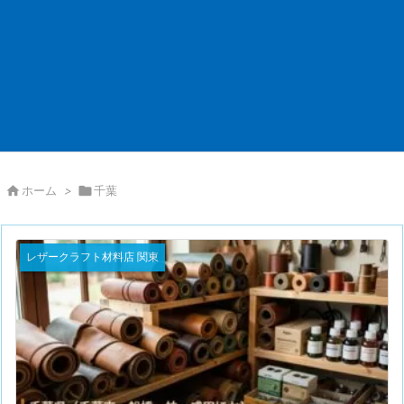

ホーム
>

千葉
レザークラフト材料店 関東