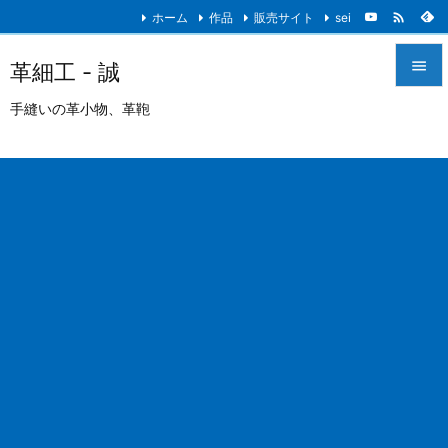

ホーム
作品
販売サイト
sei

革細工 - 誠

手縫いの革小物、革鞄
メニュ

サイド

前へ

次へ

検索