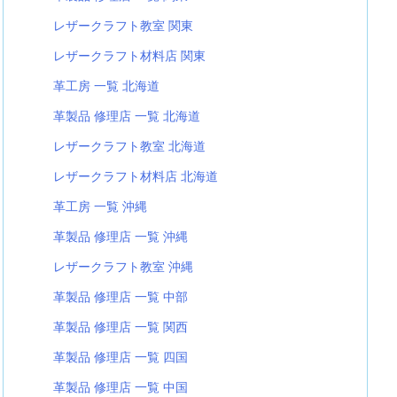
レザークラフト教室 関東
レザークラフト材料店 関東
革工房 一覧 北海道
革製品 修理店 一覧 北海道
レザークラフト教室 北海道
レザークラフト材料店 北海道
革工房 一覧 沖縄
革製品 修理店 一覧 沖縄
レザークラフト教室 沖縄
革製品 修理店 一覧 中部
革製品 修理店 一覧 関西
革製品 修理店 一覧 四国
革製品 修理店 一覧 中国