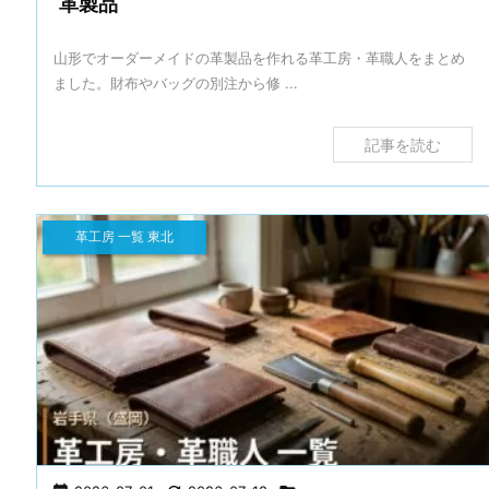
革製品
山形でオーダーメイドの革製品を作れる革工房・革職人をまとめ
ました。財布やバッグの別注から修 ...
記事を読む
革工房 一覧 東北