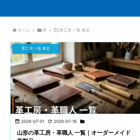

ホーム
>

革
>

革工房 一覧 東北
革工房 一覧 東北

2026-07-01

2026-07-18

山形の革工房・革職人 一覧｜オーダーメイド