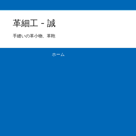
革細工 - 誠
手縫いの革小物、革鞄
ホーム