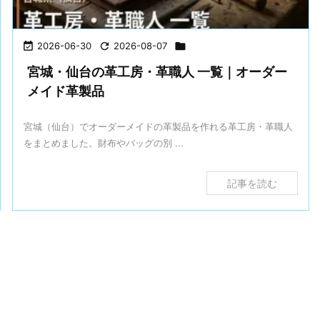

2026-06-30

2026-08-07

宮城・仙台の革工房・革職人 一覧｜オーダー
メイド革製品
宮城（仙台）でオーダーメイドの革製品を作れる革工房・革職人
をまとめました。財布やバッグの別 ...
記事を読む