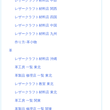
レザークラフト材料店 中部
レザークラフト材料店 関西
レザークラフト材料店 四国
レザークラフト材料店 中国
レザークラフト材料店 九州
作り方-革小物
革
レザークラフト材料店 沖縄
革工房 一覧 東北
革製品 修理店 一覧 東北
レザークラフト教室 東北
レザークラフト材料店 東北
革工房 一覧 関東
革製品 修理店 一覧 関東