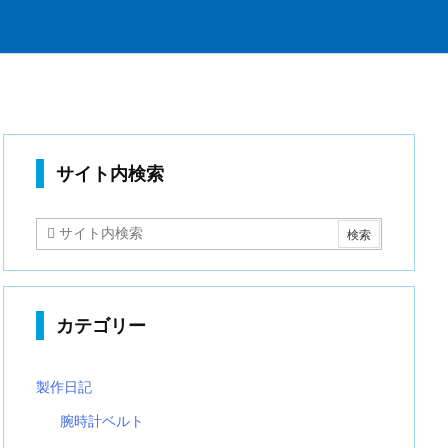
サイト内検索
カテゴリー
製作日記
腕時計ベルト