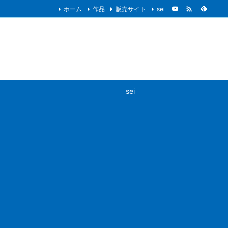

ホーム
作品
販売サイト
sei
sei