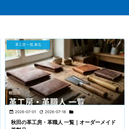
革工房 一覧 東北

2026-07-01

2026-07-18

秋田の革工房・革職人 一覧｜オーダーメイド