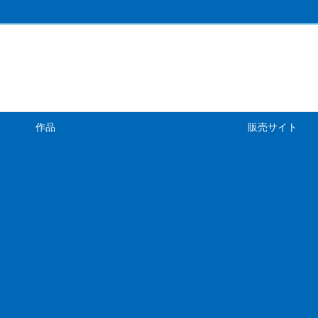
作品
販売サイト